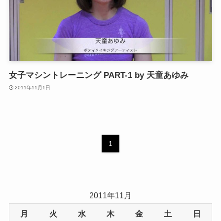
女子マシントレーニング PART-1 by 天童あゆみ
2011年11月1日
1
2011年11月
月
火
水
木
金
土
日