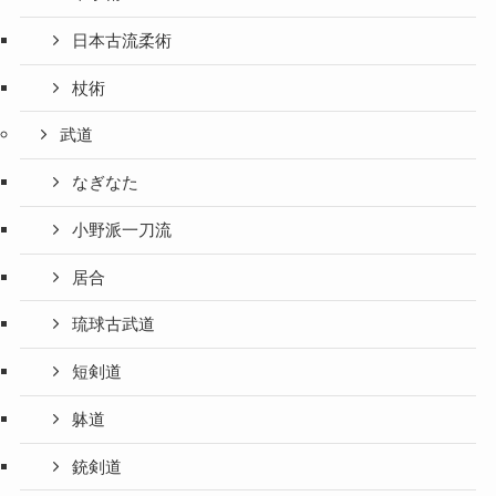
日本古流柔術
杖術
武道
なぎなた
小野派一刀流
居合
琉球古武道
短剣道
躰道
銃剣道