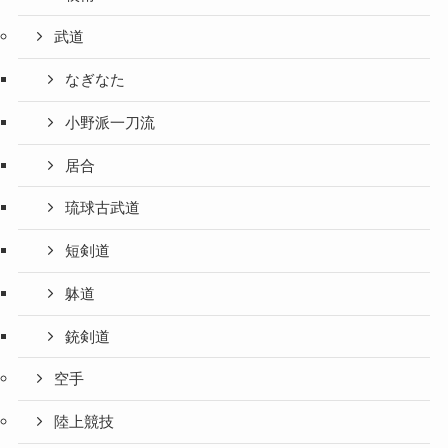
武道
なぎなた
小野派一刀流
居合
琉球古武道
短剣道
躰道
銃剣道
空手
陸上競技