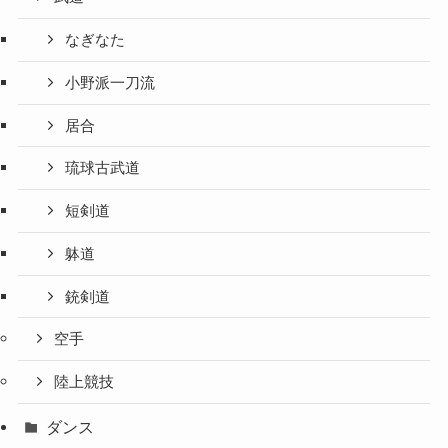
なぎなた
小野派一刀流
居合
琉球古武道
短剣道
躰道
銃剣道
空手
陸上競技
ダンス