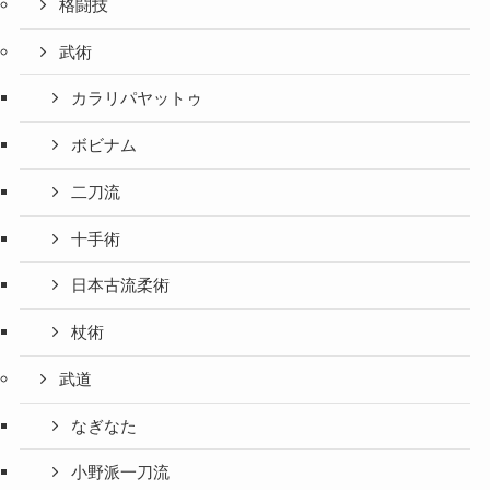
格闘技
武術
カラリパヤットゥ
ボビナム
二刀流
十手術
日本古流柔術
杖術
武道
なぎなた
小野派一刀流