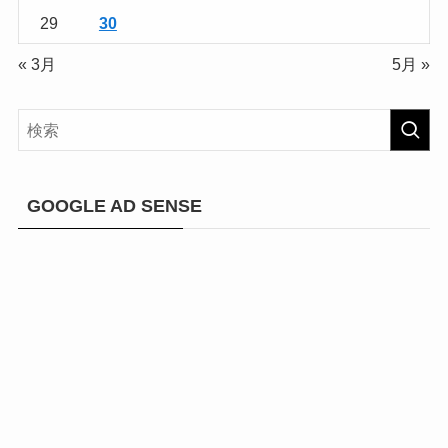
29
30
« 3月
5月 »
GOOGLE AD SENSE