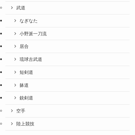
武道
なぎなた
小野派一刀流
居合
琉球古武道
短剣道
躰道
銃剣道
空手
陸上競技