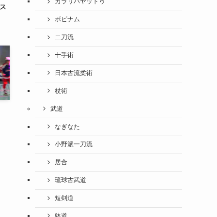
カラリパヤットゥ
秒ス
ボビナム
二刀流
十手術
日本古流柔術
杖術
武道
なぎなた
小野派一刀流
居合
琉球古武道
短剣道
躰道