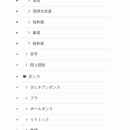
居合
琉球古武道
短剣道
躰道
銃剣道
空手
陸上競技
ダンス
タヒチアンダンス
フラ
ポールダンス
リトミック