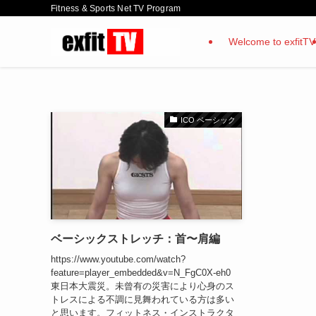
Fitness & Sports Net TV Program
Welcome to exfitTV
ICO ベーシック
ベーシックストレッチ：首〜肩編
https://www.youtube.com/watch?
feature=player_embedded&v=N_FgC0X-eh0
東日本大震災。未曾有の災害により心身のス
トレスによる不調に見舞われている方は多い
と思います。フィットネス・インストラクタ