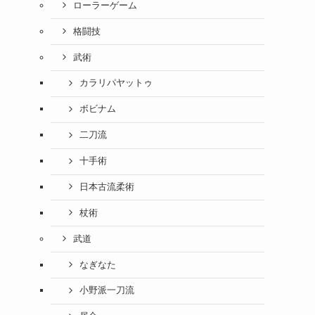
ローラーゲーム
格闘技
武術
カラリパヤットゥ
ボビナム
二刀流
十手術
日本古流柔術
杖術
武道
なぎなた
小野派一刀流