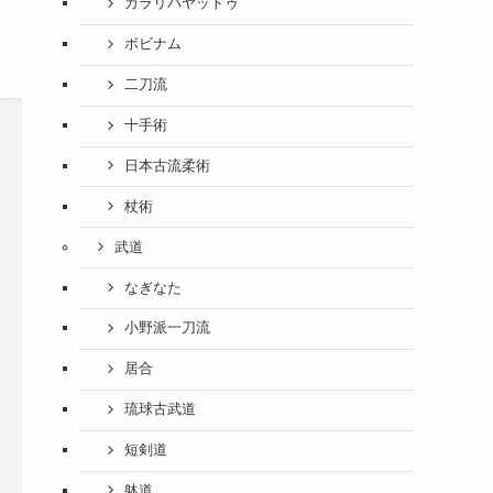
カラリパヤットゥ
ボビナム
二刀流
十手術
日本古流柔術
杖術
武道
なぎなた
小野派一刀流
居合
琉球古武道
短剣道
躰道