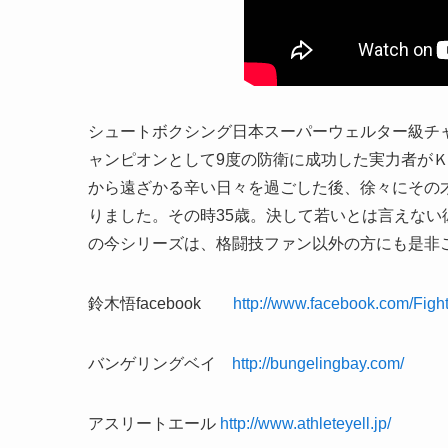
シュートボクシング日本スーパーウェルター級チ
ャンピオンとして9度の防衛に成功した実力者がＫ
から遠ざかる辛い日々を過ごした後、徐々にその
りました。その時35歳。決して若いとは言えな
の今シリーズは、格闘技ファン以外の方にも是非
鈴木悟facebook
http://www.facebook.com/Fight
バンゲリングベイ
http://bungelingbay.com/
アスリートエール
http://www.athleteyell.jp/