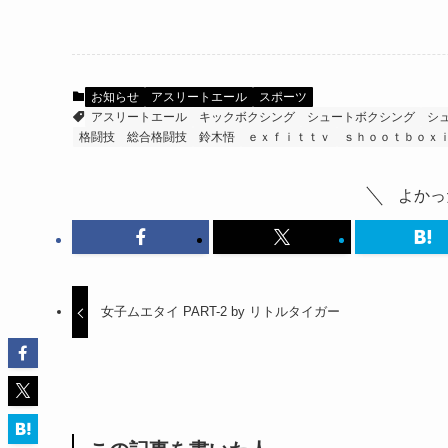
お知らせ
アスリートエール
スポーツ
アスリートエール
キックボクシング
シュートボクシング
シ
格闘技
総合格闘技
鈴木悟
ｅｘｆｉｔｔｖ
ｓｈｏｏｔｂｏｘ
よかっ
女子ムエタイ PART-2 by リトルタイガー