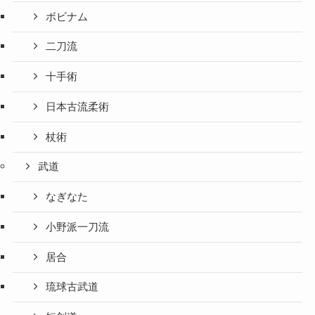
ボビナム
二刀流
十手術
日本古流柔術
杖術
武道
なぎなた
小野派一刀流
居合
琉球古武道