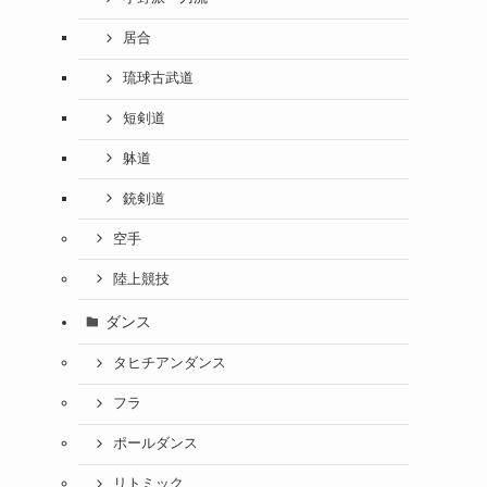
居合
琉球古武道
短剣道
躰道
銃剣道
空手
陸上競技
ダンス
タヒチアンダンス
フラ
ポールダンス
リトミック