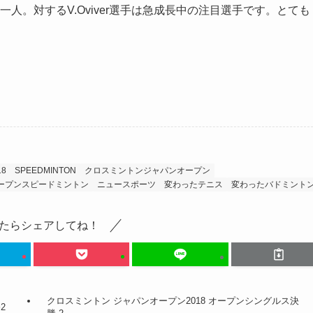
の一人。対するV.Oviver選手は急成長中の注目選手です。とても
18
SPEEDMINTON
クロスミントンジャパンオープン
ープンスピードミントン
ニュースポーツ
変わったテニス
変わったバドミント
たらシェアしてね！
クロスミントン ジャパンオープン2018 オープンシングルス決
2