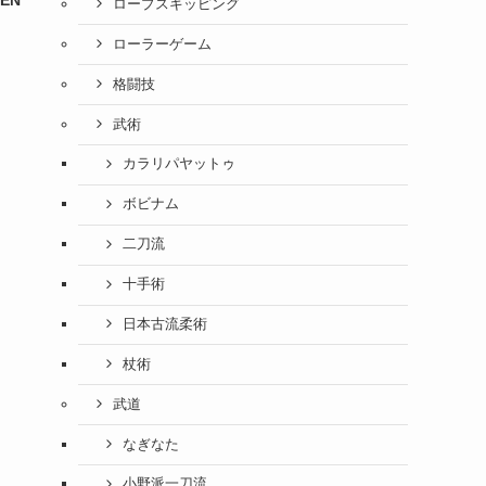
PEN
ロープスキッピング
ローラーゲーム
格闘技
武術
カラリパヤットゥ
ボビナム
二刀流
十手術
日本古流柔術
杖術
武道
なぎなた
小野派一刀流